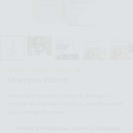
benevi neutral
(
11
)
Bewertet
11
Shampoo 200 ml
mit
4.82
von 5,
basierend
auf
Mildes Shampoo bei Juckreiz & Schuppen –
Kundenbewertungen
trocknet die Kopfhaut nicht aus, ersetzt einfach
das bisherige Shampoo.
Mildes Shampoo bei Juckreiz, Schuppen