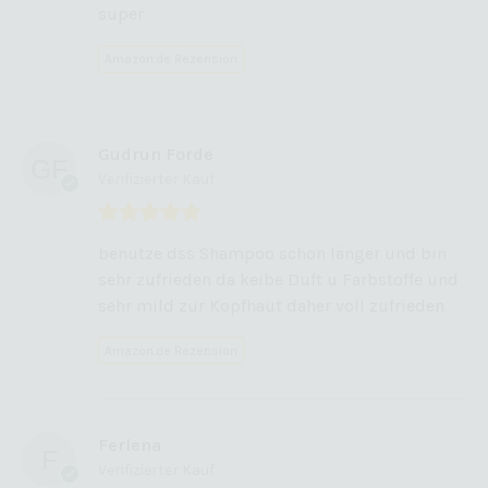
super
Amazon.de Rezension
Gudrun Forde
Verifizierter Kauf
Bewertet mit
benutze dss Shampoo schon länger und bin
5
von 5
sehr zufrieden da keibe Duft u Farbstoffe und
sehr mild zur Kopfhaut daher voll zufrieden
Amazon.de Rezension
Ferlena
Verifizierter Kauf