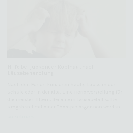
Zurück
Datenschutzeinstellungen
Essenziell (2)
Essenzielle Cookies ermöglichen grundlegende Funktionen und sind für
die einwandfreie Funktion der Website erforderlich.
Cookie-Informationen anzeigen
Sta
Statistiken (2)
Statistik Cookies erfassen Informationen anonym. Diese Informationen
Hilfe bei juckender Kopfhaut nach
helfen uns zu verstehen, wie unsere Besucher unsere Website nutzen.
Läusebehandlung
Cookie-Informationen anzeigen
Nach den Ferien kursieren häufig Läuse in der
Mar
Marketing (4)
Schule oder in der Kita. Eine Horrorvorstellung für
Marketing-Cookies werden von Drittanbietern oder Publishern verwendet,
die meisten Eltern. Bei einem Läusebefall sollte
um personalisierte Werbung anzuzeigen. Sie tun dies, indem sie
umgehend mit einer Therapie begonnen werden.
Besucher über Websites hinweg verfolgen.
Cookie-Informationen anzeigen
Weiterlesen »
Ext
Externe Medien (5)