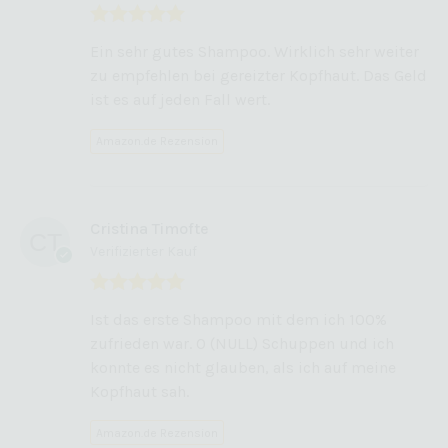
Bewertet mit
Ein sehr gutes Shampoo. Wirklich sehr weiter
5
von 5
zu empfehlen bei gereizter Kopfhaut. Das Geld
ist es auf jeden Fall wert.
Amazon.de Rezension
Cristina Timofte
Verifizierter Kauf
Bewertet mit
Ist das erste Shampoo mit dem ich 100%
5
von 5
zufrieden war. O (NULL) Schuppen und ich
konnte es nicht glauben, als ich auf meine
Kopfhaut sah.
Amazon.de Rezension