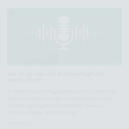
Inhalte von Videoplattformen und Social-Media-Plattformen werden
standardmäßig blockiert. Wenn Cookies von externen Medien akzeptiert
werden, bedarf der Zugriff auf diese Inhalte keiner manuellen
Einwilligung mehr.
Cookie-Informationen anzeigen
Datenschutzerklärung
Impressum
powered by Borlabs Cookie
Wie pflegt man eine trockene Kopfhaut
bestmöglich?
In dieser Podcast-Folge erklärt die Hautärztin Dr.
med. Christina Schnopp das Problem juckende
Kopfhaut und gibt entscheidende Tipps zur
richtigen Pflege. Jetzt anhören!
Weiterlesen »