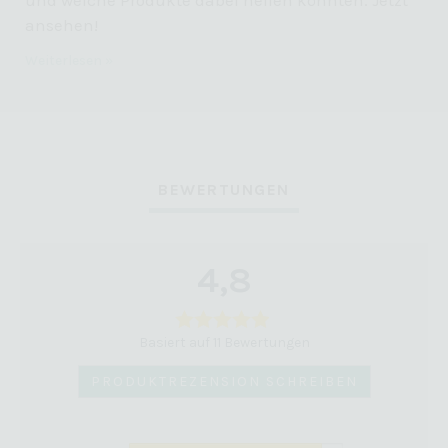
und welche Produkte dabei helfen könnten. Jetzt
ansehen!
Weiterlesen »
BEWERTUNGEN
4,8
Basiert auf 11 Bewertungen
PRODUKTREZENSION SCHREIBEN