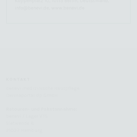
Koppenplatz 10, 10115 Berlin, Deutschland,
info@benevi.de, www.benevi.de
KONTAKT
benevi medizinische Hautpflege
Dermaportal dp GmbH
Retouren- und Paketannahme:
benevi / Lager VTS
Sietwende 8
21037 Hamburg