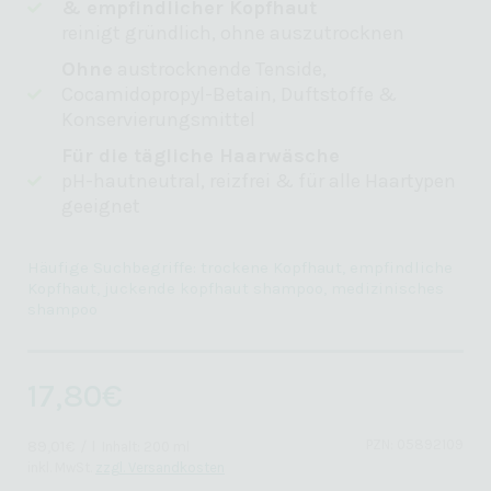
& empfindlicher Kopfhaut
reinigt gründlich, ohne auszutrocknen
Ohne
austrocknende Tenside,
Cocamidopropyl-Betain, Duftstoffe &
Konservierungsmittel
Für die tägliche Haarwäsche
pH-hautneutral, reizfrei & für alle Haartypen
geeignet
Häufige Suchbegriffe: trockene Kopfhaut, empfindliche
Kopfhaut, juckende kopfhaut shampoo, medizinisches
shampoo
17,80
€
PZN: 05892109
89,01
€
/
l
Inhalt: 200 ml
inkl. MwSt.
zzgl. Versandkosten