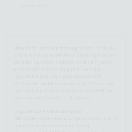
11
Bewertet
40,60
€
34,51
€
mit
5.00
von 5,
basierend
auf
Kundenbewertungen
Hinweis für Apothekenbezug:
benevi Produkte
sind auch in der Apotheke und in ausgewählten
dermatologischen Instituten erhältlich. Sollte
ein Produkt nicht vorrätig sein, kann die
Apotheke dieses beim pharmazeutischen
Großhandel bestellen. Dabei ist es hilfreich, der
Apotheke die Pharmazentralnummer (PZN) des
gewünschten Produkts mitzuteilen.
Angaben zur Produktsicherheit
(Herstellerinformationen):
benevi medizinische
Hautpflege, Dermaportal dp GmbH,