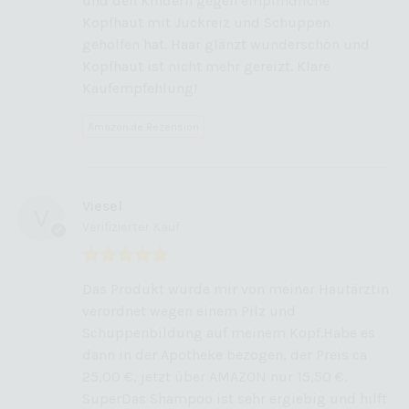
und den Kindern gegen empfindliche
Kopfhaut mit Juckreiz und Schuppen
geholfen hat. Haar glänzt wunderschön und
Kopfhaut ist nicht mehr gereizt. Klare
Kaufempfehlung!
Amazon.de Rezension
Viesel
Verifizierter Kauf
Bewertet mit
Das Produkt wurde mir von meiner Hautärztin
5
von 5
verordnet wegen einem Pilz und
Schuppenbildung auf meinem Kopf.Habe es
dann in der Apotheke bezogen, der Preis ca
25,00 €, jetzt über AMAZON nur 15,50 €.
SuperDas Shampoo ist sehr ergiebig und hilft