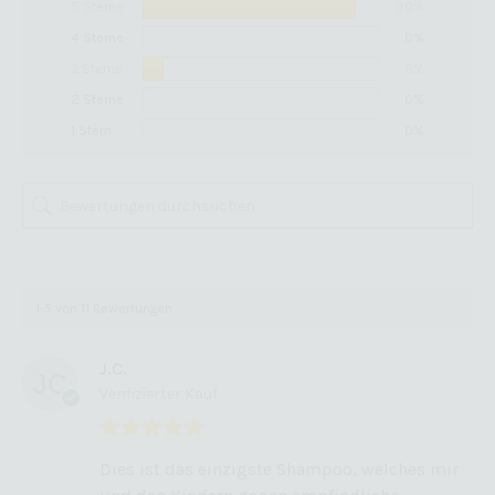
5 Sterne
90%
4 Sterne
0%
3 Sterne
9%
2 Sterne
0%
1 Stern
0%
1-5 von 11 Bewertungen
J.C.
Verifizierter Kauf
Bewertet mit
Dies ist das einzigste Shampoo, welches mir
5
von 5