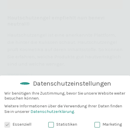
Hautschutzengel empfiehlt nun benevi
neutral®
Hautschutzengel ist eine anerkannte Plattform,
die hinter die Kulissen schaut. Hautschutzengel
prüft Kosmetika auf deren Inhaltsstoffe. So können
Sie erfahren, welche Produkte gut hautverträglich
sind und welche weniger.
Weiterlesen »
Datenschutzeinstellungen
Wir benötigen Ihre Zustimmung, bevor Sie unsere Website weiter
besuchen können.
10% Gutschein
Bevor du gehst, können wir dir
Weitere Informationen über die Verwendung Ihrer Daten finden
Sie in unserer
Datenschutzerklärung
.
vielleicht mit einem 10% Gutschein
weiterhelfen?
Datenschutzeinstellungen
Essenziell
Statistiken
Marketing