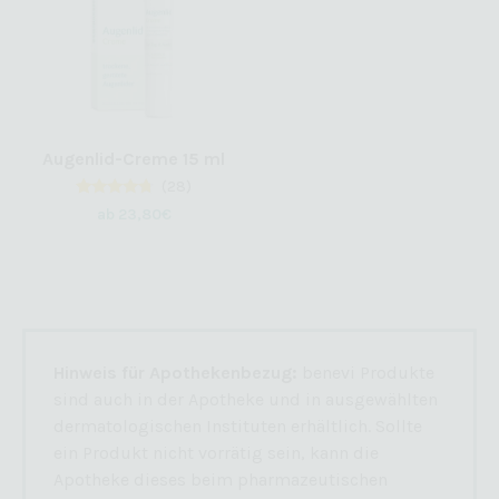
Augenlid-Creme 15 ml
(28)
28
Bewertet
ab
23,80
€
mit
4.50
von 5,
basierend
auf
Kundenbewertungen
Hinweis für Apothekenbezug:
benevi Produkte
sind auch in der Apotheke und in ausgewählten
dermatologischen Instituten erhältlich. Sollte
ein Produkt nicht vorrätig sein, kann die
Apotheke dieses beim pharmazeutischen