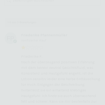
1-5 von 5 Bewertungen
Friederike Pfannenmüller
Verifizierter Kauf
Bewertet
Friederike P.
mit
Nach der überzeugend positiven Erfahrung
1
von
mit dem benevi neutral Gesichtsfluid, was
5
Konsistenz und Hautgefühl angeht, ist die
Lotion sensitiv leider eine herbe Enttäuschung
für mich. Entgegen der Beschreibung
hinterlässt sie ein anhaltend klebriges
Hautgefühl. Ich finde sie auch überraschend
fett und schwer. Kann sie mir bestenfalls zur