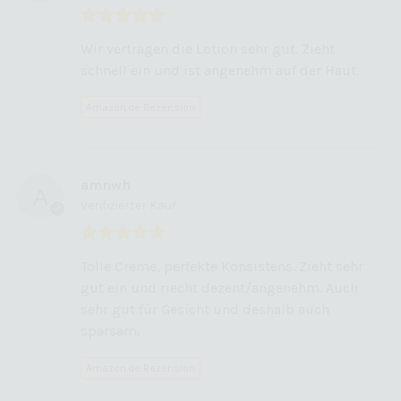
Bewertet mit
Wir vertragen die Lotion sehr gut. Zieht
5
von 5
schnell ein und ist angenehm auf der Haut.
Amazon.de Rezension
amnwh
Verifizierter Kauf
Bewertet mit
Tolle Creme, perfekte Konsistens. Zieht sehr
5
von 5
gut ein und riecht dezent/angenehm. Auch
sehr gut für Gesicht und deshalb auch
sparsam.
Amazon.de Rezension