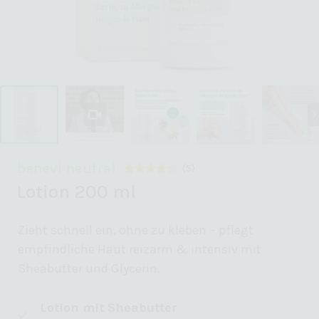
benevi neutral
(
5
)
Bewertet
5
Lotion 200 ml
mit
4.20
von 5,
basierend
auf
Zieht schnell ein, ohne zu kleben – pflegt
Kundenbewertungen
empfindliche Haut reizarm & intensiv mit
Sheabutter und Glycerin.
Lotion mit Sheabutter