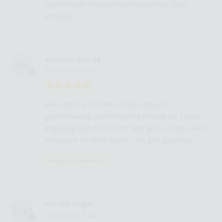
nächtlichen Handpflege vorstellen. Sehr
schade.
Amazon Kunde
Verifizierter Kauf
Bewertet mit
Benutze die Creme um den Bauch
5
von 5
geschmeidig zu halten.Die Creme ist super
ergiebig und fühlt sich sehr gut auf der Haut
ab.Bauch ist sehr weich und gut gepflegt
Amazon.de Rezension
Martin Högel
Verifizierter Kauf