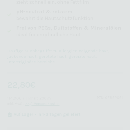
zieht schnell ein, ohne Fettfilm
pH-neutral & reizarm
bewahrt die Hautschutzfunktion
Frei von PEGs, Duftstoffen & Mineralölen
ideal für empfindliche Haut
Häufige Suchbegriffe: zu allergien neigende haut,
juckende haut, gerötete haut, gereizte haut,
intertriginöse bereiche
22,80
€
PZN: 05892061
114,00
€
/
l
Inhalt: 200 ml
inkl. MwSt.
zzgl. Versandkosten
Auf Lager - in 1-3 Tagen geliefert