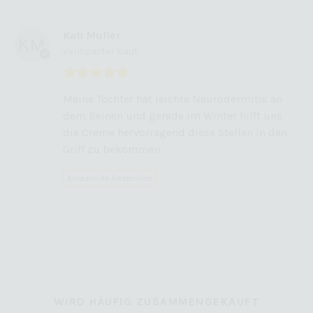
Kati Müller
Verifizierter Kauf
Bewertet mit
Meine Tochter hat leichte Neurodermitis an
5
von 5
dem Beinen und gerade im Winter hilft uns
die Creme hervorragend diese Stellen in den
Griff zu bekommen.
Amazon.de Rezension
WIRD HÄUFIG ZUSAMMENGEKAUFT