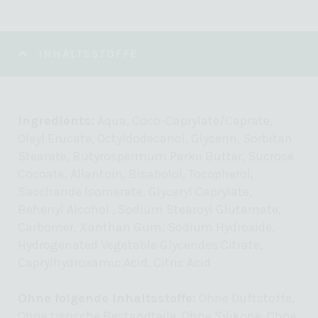
INHALTSSTOFFE
Ingredients:
Aqua, Coco-Caprylate/Caprate,
Oleyl Erucate, Octyldodecanol, Glycerin, Sorbitan
Stearate, Butyrospermum Parkii Butter, Sucrose
Cocoate, Allantoin, Bisabolol, Tocopherol,
Saccharide Isomerate, Glyceryl Caprylate,
Behenyl Alcohol , Sodium Stearoyl Glutamate,
Carbomer, Xanthan Gum, Sodium Hydroxide,
Hydrogenated Vegetable Glycerides Citrate,
Caprylhydroxamic Acid, Citric Acid
Ohne folgende Inhaltsstoffe:
Ohne Duftstoffe,
Ohne tierische Bestandteile, Ohne Silikone, Ohne