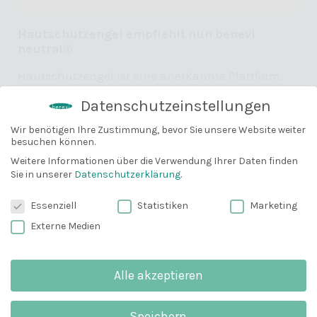
Hautschutzengel empfiehlt nun benevi
neutral®
Hautschutzengel ist eine anerkannte Plattform,
die hinter die Kulissen schaut. Hautschutzengel
Datenschutzeinstellungen
prüft Kosmetika auf deren Inhaltsstoffe. So können
Sie erfahren, welche Produkte gut hautverträglich
Wir benötigen Ihre Zustimmung, bevor Sie unsere Website weiter
besuchen können.
10% Gutschein
sind und welche weniger.
Bevor du gehst, können wir dir
Weitere Informationen über die Verwendung Ihrer Daten finden
Weiterlesen »
Sie in unserer
Datenschutzerklärung
.
vielleicht mit einem 10% Gutschein
weiterhelfen?
Datenschutzeinstellungen
Essenziell
Statistiken
Marketing
Email
Externe Medien
Alle akzeptieren
Anmelden und 10% sparen
Speichern