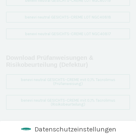
benevi neutral GESICHTS-CREME LOT NGC60719
benevi neutral GESICHTS-CREME LOT NGC40818
benevi neutral GESICHTS-CREME LOT NGC40817
Download Prüfanweisungen &
Risikobeurteilung (Defektur)
benevi neutral GESICHTS-CREME mit 0,1% Tacrolimus
(Prüfanweisung)
benevi neutral GESICHTS-CREME mit 0,1% Tacrolimus
(Risikobeurteilung)
Download Identitätsnachweise
Datenschutzeinstellungen