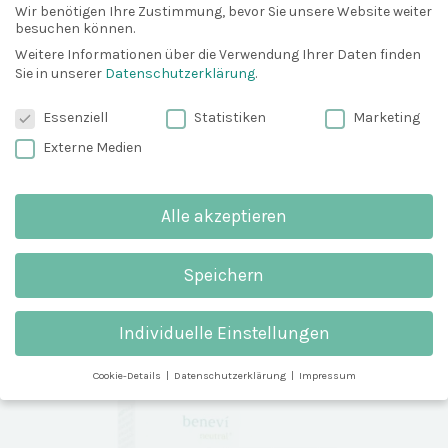
Wir benötigen Ihre Zustimmung, bevor Sie unsere Website weiter
benevi neutral GESICHTS-CREME Ausgangsstoffprüfung
besuchen können.
Weitere Informationen über die Verwendung Ihrer Daten finden
Sie in unserer
Datenschutzerklärung
.
benevi neutral GESICHTS-CREME Nasschemischer Nachweis
Datenschutzeinstellungen
Essenziell
Statistiken
Marketing
benevi neutral GESICHTS-CREME
Externe Medien
Dünnschichtchromatographie
Alle akzeptieren
Speichern
benevi neutral®
ISO-INTENSIVCREME
Individuelle Einstellungen
Cookie-Details
Datenschutzerklärung
Impressum
Datenschutzeinstellungen
Weitere Informationen über die Verwendung Ihrer Daten finden