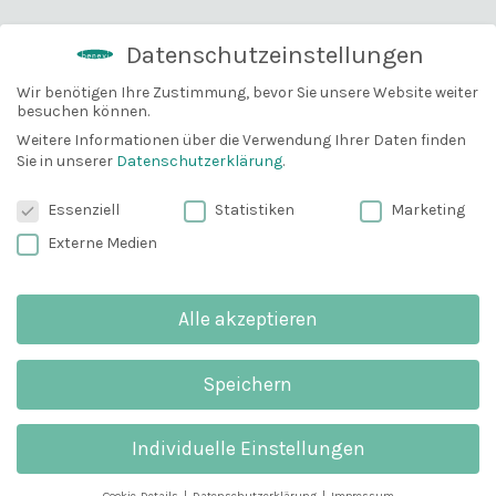
Datenschutzeinstellungen
Wir benötigen Ihre Zustimmung, bevor Sie unsere Website weiter
besuchen können.
10% Gutschein
5,0
Bevor du gehst, können wir dir
Weitere Informationen über die Verwendung Ihrer Daten finden
Sie in unserer
Datenschutzerklärung
.
vielleicht mit einem 10% Gutschein
weiterhelfen?
Datenschutzeinstellungen
Essenziell
Statistiken
Marketing
Basiert auf 1 Bewertung
Email
Externe Medien
PRODUKTREZENSION SCHREIBEN
Alle akzeptieren
Anmelden und 10% sparen
5 Sterne
100%
4 Sterne
0%
Speichern
Wichtig
: Du erhälst eine E-Mail zum
3 Sterne
0%
Bestätigen. Schau bitte unbedingt in deinem
2 Sterne
0%
Spam-Ordner nach.
Individuelle Einstellungen
1 Stern
0%
Cookie-Details
Datenschutzerklärung
Impressum