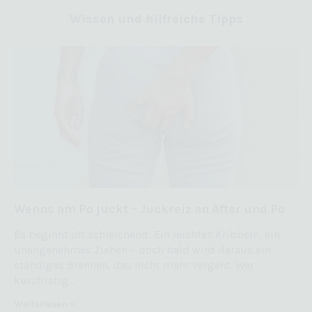
Cookie-Informationen anzeigen
Wissen und hilfreiche Tipps
Mar
Marketing (4)
Marketing-Cookies werden von Drittanbietern oder Publishern verwendet,
um personalisierte Werbung anzuzeigen. Sie tun dies, indem sie
Besucher über Websites hinweg verfolgen.
Cookie-Informationen anzeigen
Ext
Externe Medien (5)
Inhalte von Videoplattformen und Social-Media-Plattformen werden
standardmäßig blockiert. Wenn Cookies von externen Medien akzeptiert
werden, bedarf der Zugriff auf diese Inhalte keiner manuellen
Einwilligung mehr.
Wenns am Po juckt – Juckreiz an After und Po
Cookie-Informationen anzeigen
Es beginnt oft schleichend: Ein leichtes Kribbeln, ein
Datenschutzerklärung
Impressum
powered by Borlabs Cookie
unangenehmes Ziehen – doch bald wird daraus ein
ständiges Brennen, das nicht mehr vergeht. Wer
kurzfristig…
Weiterlesen »