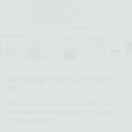
benevi neutral
(
1
)
Bewertet mit
1
Basispflege After & Po-Falte 75
5.00
von 5,
basierend
ml
auf
Kundenbewertung
Pflege bei Juckreiz an After & Po-Falte – akut
und dauerhaft anwendbar, zieht schnell ein ohne
klebriges Hautgefühl.