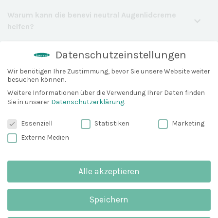
Warum kann die benevi neutral Augenlidcreme
helfen?
Datenschutzeinstellungen
Passende Pflegeprodukte von benevi
Wir benötigen Ihre Zustimmung, bevor Sie unsere Website weiter
besuchen können.
Weitere Informationen über die Verwendung Ihrer Daten finden
Sie in unserer
Datenschutzerklärung
.
Datenschutzeinstellungen
Essenziell
Statistiken
Marketing
Externe Medien
Alle akzeptieren
KONTAKT
benevi medizinische Hautpflege
Speichern
Dermaportal dp GmbH