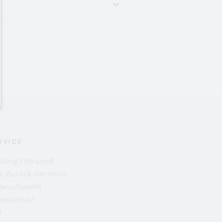
RVICE
lung | Versand
d-Zurück-Garantie
errufsrecht
enschutz
B