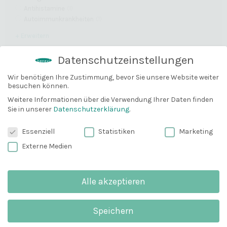
Antihistamine
(
1
)
Autoimmunkrankheiten
(
1
)
+ Erweitern
Datenschutzeinstellungen
KÖRPERTEIL
Wir benötigen Ihre Zustimmung, bevor Sie unsere Website weiter
Augenlider
(
1
)
besuchen können.
10% Gutschein
Gesicht
(
1
)
Bevor du gehst, können wir dir
Weitere Informationen über die Verwendung Ihrer Daten finden
Sie in unserer
Datenschutzerklärung
.
vielleicht mit einem 10% Gutschein
PFLEGEZIEL
weiterhelfen?
Datenschutzeinstellungen
Essenziell
Statistiken
Marketing
entzündungshemmend
(
1
)
Email
Externe Medien
Haut beruhigen
(
1
)
natürliche Barrierefunktion
(
1
)
+ Erweitern
Alle akzeptieren
Anmelden und 10% sparen
EIGENSCHAFTEN
Speichern
Wichtig
: Du erhälst eine E-Mail zum
gute Hautverträglichkeit
(
1
)
Bestätigen. Schau bitte unbedingt in deinem