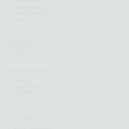
empfindliche Haut
(
1
)
gereizte Augenlider
(
1
)
gereizte Haut
(
1
)
+ Erweitern
PRODUKTSERIE
neutral
(
1
)
HAUTKRANKHEITEN
Allergien
(
1
)
Atopisches Ekzem
(
1
)
Augenlidekzem
(
1
)
+ Erweitern
THERAPIEBEGLEITUNG
Allergie-Medikamente
(
1
)