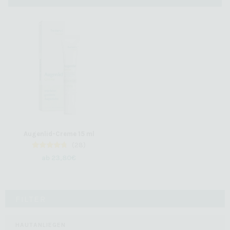
Augenlid-Creme 15 ml
(28)
28
Bewertet
ab
23,80
€
mit
4.50
von 5,
basierend
auf
Kundenbewertungen
FILTER
HAUTANLIEGEN