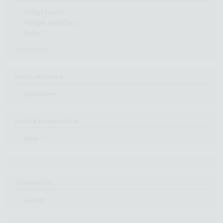
fettige Haut
(
1
)
fettiger Hautglanz
(
1
)
Pickel
(
1
)
+ Erweitern
PRODUKTSERIE
hydroderm
(
1
)
HAUTKRANKHEITEN
Akne
(
1
)
KÖRPERTEIL
Gesicht
(
1
)