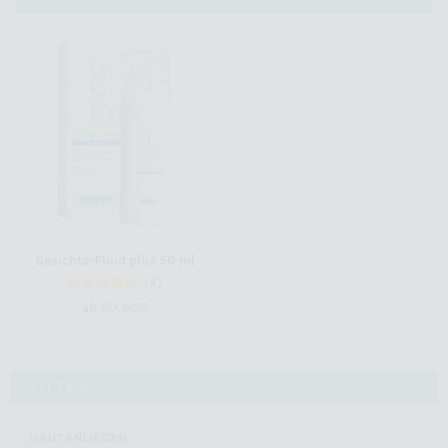
Gesichts-Fluid plus 50 ml
(4)
4
Bewertet
ab
20,80
€
mit
4.25
von 5,
basierend
auf
Kundenbewertungen
FILTER
HAUTANLIEGEN