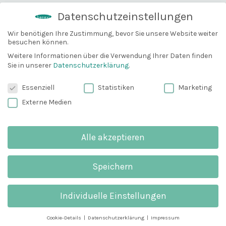
PFLEGEZIEL
Datenschutzeinstellungen
Haut beruhigen
(
1
)
Hautunreinheiten mindern
(
1
)
Wir benötigen Ihre Zustimmung, bevor Sie unsere Website weiter
besuchen können.
10% Gutschein
Hornzellen lösen
(
1
)
Bevor du gehst, können wir dir
Weitere Informationen über die Verwendung Ihrer Daten finden
+ Erweitern
Sie in unserer
Datenschutzerklärung
.
vielleicht mit einem 10% Gutschein
weiterhelfen?
Datenschutzeinstellungen
Essenziell
Statistiken
Marketing
EIGENSCHAFTEN
Email
Externe Medien
geringer Fettanteil
(
1
)
hoher Lipidanteil
(
1
)
hoher Wassergehalt
(
1
)
Alle akzeptieren
Anmelden und 10% sparen
+ Erweitern
Speichern
Wichtig
: Du erhälst eine E-Mail zum
FREI VON
Bestätigen. Schau bitte unbedingt in deinem
Hergestellt in Deutschland
Spam-Ordner nach.
(
1
)
Individuelle Einstellungen
nicht komedogen
(
1
)
ohne Alkohol
(
1
)
Cookie-Details
Datenschutzerklärung
Impressum