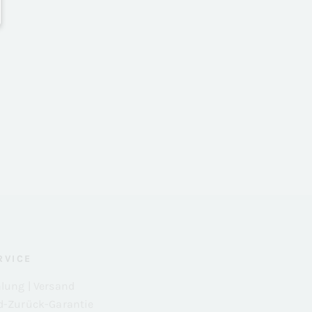
RVICE
lung | Versand
tistiken
d-Zurück-Garantie