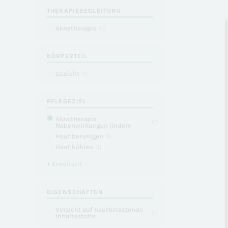
THERAPIEBEGLEITUNG
Aknetherapie
(
1
)
KÖRPERTEIL
Gesicht
(
1
)
PFLEGEZIEL
Aknetherapie
(
1
)
Nebenwirkungen lindern
Haut beruhigen
(
1
)
Haut kühlen
(
1
)
+ Erweitern
EIGENSCHAFTEN
Verzicht auf hautbelastende
(
1
)
Inhaltsstoffe