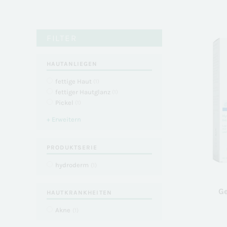
FILTER
HAUTANLIEGEN
fettige Haut
(
1
)
fettiger Hautglanz
(
1
)
Pickel
(
1
)
+ Erweitern
PRODUKTSERIE
hydroderm
(
1
)
Ge
HAUTKRANKHEITEN
Akne
(
1
)