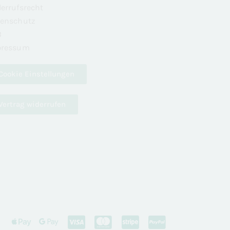
errufsrecht
enschutz
B
pressum
keting
Cookie Einstellungen
Vertrag widerrufen
erne Medien