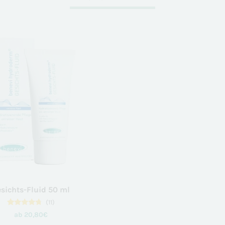
sichts-Fluid 50 ml
(11)
11
Bewertet
ab
20,80
€
mit
4.55