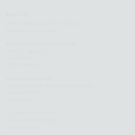
Hier finden Sie eine Übersicht über alle verwendeten Cookies. Sie
können Ihre Einwilligung zu ganzen Kategorien geben oder sich
weitere Informationen anzeigen lassen und so nur bestimmte
KONTAKT
Cookies auswählen.
benevi medizinische Hautpflege
Alle akzeptieren
Speichern
Dermaportal dp GmbH
Zurück
Retouren- und Paketannahme:
Datenschutzeinstellungen
benevi / Lager VTS
Essenziell (2)
Sietwende 8
Essenzielle Cookies ermöglichen grundlegende Funktionen und sind für
21037 Hamburg
die einwandfreie Funktion der Website erforderlich.
Cookie-Informationen anzeigen
Rechnungsanschrift
(keine Retouren- und Paketannahme!)
Sta
Statistiken (2)
Koppenplatz 10
Statistik Cookies erfassen Informationen anonym. Diese Informationen
10115 Berlin
helfen uns zu verstehen, wie unsere Besucher unsere Website nutzen.
Tel: +49 (30) 92107136-0
Cookie-Informationen anzeigen
Fax: +49 (30) 92107136-1
Mar
Marketing (4)
info@benevi.de
Marketing-Cookies werden von Drittanbietern oder Publishern verwendet,