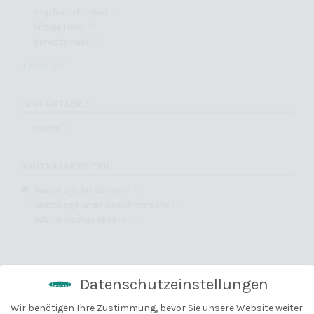
empfindliche Haut
(
2
)
fettige Haut
(
2
)
gereizte Haut
(
2
)
+ Erweitern
PRODUKTSERIE
neutral
(
2
)
HAUTKRANKHEITEN
Hautpflege im Sommer
(
2
)
Hautpflege unter Gesichtsmaske
(
2
)
Sebhoroisches Ekzem
(
2
)
Datenschutzeinstellungen
KÖRPERTEIL
Gesicht
(
2
)
Wir benötigen Ihre Zustimmung, bevor Sie unsere Website weiter