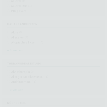
Ext
Externe Medien (5)
neutral
(
15
)
neutral-ISO
(
4
)
Inhalte von Videoplattformen und Social-Media-Plattformen werden
Pflegesets
(
6
)
standardmäßig blockiert. Wenn Cookies von externen Medien akzeptiert
werden, bedarf der Zugriff auf diese Inhalte keiner manuellen
Einwilligung mehr.
HAUTKRANKHEITEN
Cookie-Informationen anzeigen
Akne
(
1
)
Datenschutzerklärung
Impressum
powered by Borlabs Cookie
Allergien
(
2
)
Atopisches Ekzem
(
16
)
+ Erweitern
THERAPIEBEGLEITUNG
Aknetherapie
(
1
)
Allergie-Medikamente
(
16
)
Antihistamine
(
16
)
+ Erweitern
KÖRPERTEIL