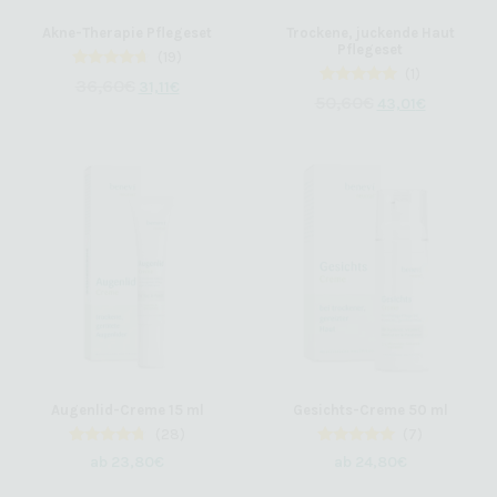
Akne-Therapie Pflegeset
Trockene, juckende Haut
Pflegeset
(19)
(1)
19
Bewertet
36,60
€
31,11
€
mit
1
Bewertet
50,60
€
43,01
€
4.47
mit
von 5,
5.00
basierend
von 5,
auf
basierend
Kundenbewertungen
auf
Kundenbewertung
Augenlid-Creme 15 ml
Gesichts-Creme 50 ml
(28)
(7)
28
Bewertet
7
Bewertet
ab
23,80
€
ab
24,80
€
mit
mit
4.50
4.86