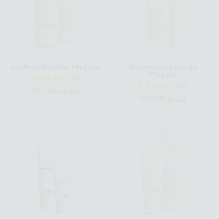
Kopfhaut Nachtkur Pflegeset
Trockene Haut Gesicht
Pflegeset
(12)
(28)
12
Bewertet
52,70
€
44,80
€
mit
28
Bewertet
48,60
€
41,31
€
4.83
mit
von 5,
4.39
basierend
von 5,
auf
basierend
Kundenbewertungen
auf
Kundenbewertungen