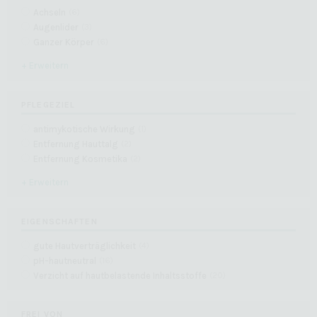
Achseln
(
6
)
Augenlider
(
3
)
Ganzer Körper
(
6
)
+ Erweitern
PFLEGEZIEL
antimykotische Wirkung
(
1
)
Entfernung Hauttalg
(
2
)
Entfernung Kosmetika
(
2
)
+ Erweitern
EIGENSCHAFTEN
gute Hautverträglichkeit
(
4
)
pH-hautneutral
(
16
)
Verzicht auf hautbelastende Inhaltsstoffe
(
20
)
FREI VON