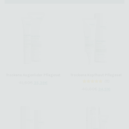
Trockene Augenlider Pflegeset
Trockene Kopfhaut Pflegeset
(11)
41,60
€
35,36
€
11
Bewertet
40,60
€
34,51
€
mit
5.00
von 5,
basierend
auf
Kundenbewertungen