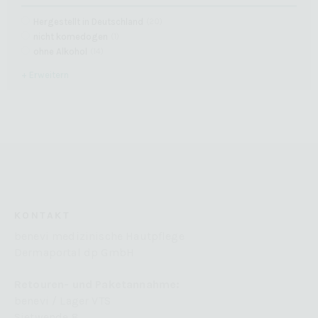
Hergestellt in Deutschland
(
20
)
nicht komedogen
(
1
)
ohne Alkohol
(
14
)
+ Erweitern
KONTAKT
benevi medizinische Hautpflege
Dermaportal dp GmbH
Retouren- und Paketannahme:
benevi / Lager VTS
Sietwende 8