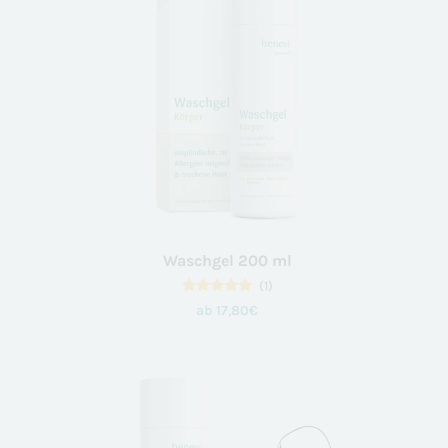
tistiken
Waschgel 200 ml
(1)
1
Bewertet
ab
17,80
€
mit
5.00
von 5,
basierend
auf
keting
Kundenbewertung