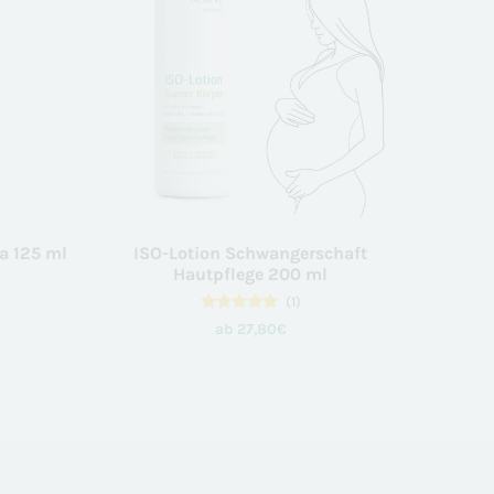
erne Medien
a 125 ml
ISO-Lotion Schwangerschaft
Hautpflege 200 ml
(1)
1
Bewertet
ab
27,80
€
mit
5.00
von 5,
basierend
auf
Kundenbewertung