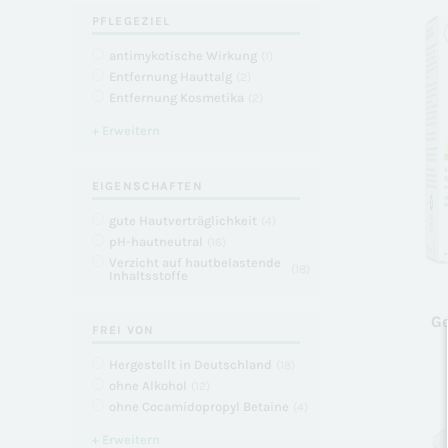
PFLEGEZIEL
antimykotische Wirkung
(
1
)
Entfernung Hauttalg
(
2
)
Entfernung Kosmetika
(
2
)
+ Erweitern
EIGENSCHAFTEN
gute Hautverträglichkeit
(
4
)
pH-hautneutral
(
16
)
Verzicht auf hautbelastende
(
18
)
Inhaltsstoffe
Ge
FREI VON
Hergestellt in Deutschland
(
18
)
ohne Alkohol
(
12
)
ohne Cocamidopropyl Betaine
(
4
)
+ Erweitern