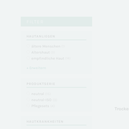
FILTER
HAUTANLIEGEN
ältere Menschen
(
1
)
Altershaut
(
3
)
empfindliche Haut
(
18
)
+ Erweitern
PRODUKTSERIE
neutral
(
15
)
neutral-ISO
(
3
)
Pflegesets
(
4
)
Trocke
HAUTKRANKHEITEN