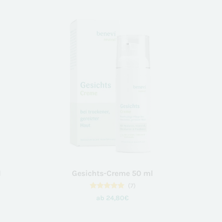
von 5,
basierend
auf
Kundenbewertungen
l
Gesichts-Creme 50 ml
(7)
7
Bewertet
ab
24,80
€
mit
4.86
von 5,
basierend