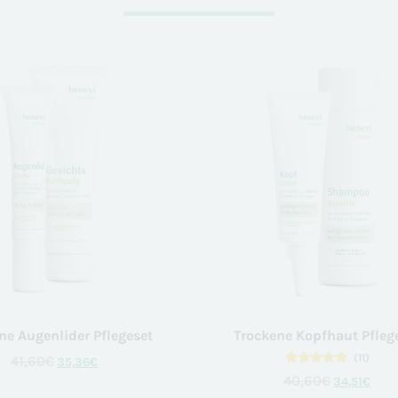
ne Augenlider Pflegeset
Trockene Kopfhaut Pfleg
(11)
41,60
€
35,36
€
11
Bewertet
40,60
€
34,51
€
mit
5.00