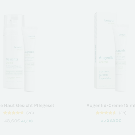
von 5,
basierend
auf
Kundenbewertungen
e Haut Gesicht Pflegeset
Augenlid-Creme 15 m
(28)
(28)
28
Bewertet
28
Bewertet
48,60
€
ab
23,80
€
41,31
€
mit
mit
4.39
4.50
von 5,
von 5,
basierend
basierend