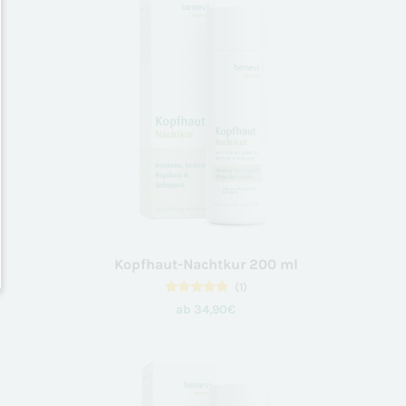
Kopfhaut-Nachtkur 200 ml
(1)
1
Bewertet
ab
34,90
€
mit
5.00
von 5,
basierend
auf
Kundenbewertung