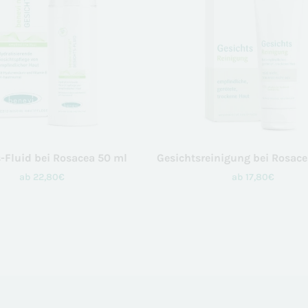
über Websites hinweg verfolgen.
Cookie-Informationen anzeigen
Ext
Externe Medien (5)
Inhalte von Videoplattformen und Social-Media-Plattformen werden
standardmäßig blockiert. Wenn Cookies von externen Medien akzeptiert
werden, bedarf der Zugriff auf diese Inhalte keiner manuellen Einwilligung
mehr.
Cookie-Informationen anzeigen
Datenschutzerklärung
Impressum
powered by Borlabs Cookie
-Fluid bei Rosacea 50 ml
Gesichtsreinigung bei Rosace
ab
22,80
€
ab
17,80
€