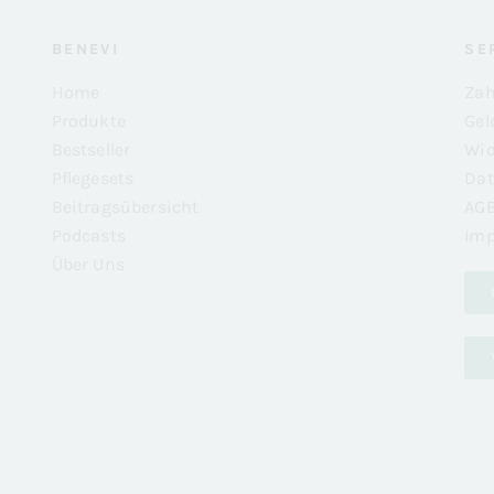
BENEVI
SE
Home
Zah
Produkte
Gel
Bestseller
Wid
Pflegesets
Dat
Beitragsübersicht
AG
Podcasts
Im
Über Uns