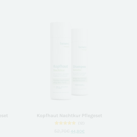
eset
Kopfhaut Nachtkur Pflegeset
(12)
12
Bewertet
52,70
€
44,80
€
mit
4.83