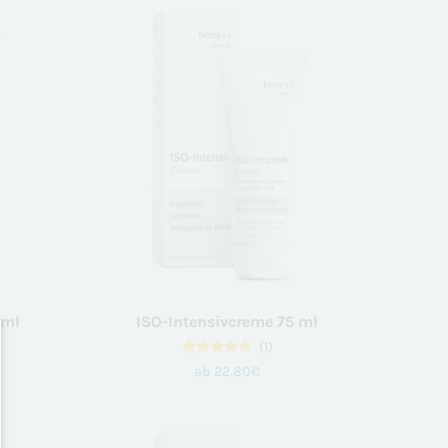
auf
Kundenbewertungen
 ml
ISO-Intensivcreme 75 ml
(1)
1
Bewertet
ab
22,80
€
mit
5.00
von 5,
basierend
auf
Kundenbewertung