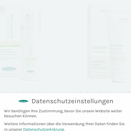
auf
auf
Kundenbewertungen
Kundenbewertungen
sichts-Fluid 50 ml
Gesichts-Reinigung 125
Datenschutzeinstellungen
ab
22,80
€
ab
17,80
€
Wir benötigen Ihre Zustimmung, bevor Sie unsere Website weiter
besuchen können.
Weitere Informationen über die Verwendung Ihrer Daten finden Sie
in unserer
Datenschutzerklärung
.