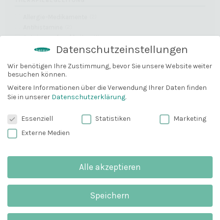
Allergie-Medikamente
(
2
)
Antihistamine
(
2
)
Autoimmunkrankheiten
(
2
)
Datenschutzeinstellungen
+ Erweitern
Wir benötigen Ihre Zustimmung, bevor Sie unsere Website weiter
besuchen können.
10% Gutschein
KÖRPERTEIL
Bevor du gehst, können wir dir
Weitere Informationen über die Verwendung Ihrer Daten finden
Sie in unserer
Datenschutzerklärung
.
Achseln
(
2
)
vielleicht mit einem 10% Gutschein
Ganzer Körper
(
2
)
weiterhelfen?
Datenschutzeinstellungen
Essenziell
Statistiken
Marketing
Hände
(
2
)
Email
Externe Medien
+ Erweitern
Alle akzeptieren
Anmelden und 10% sparen
EIGENSCHAFTEN
Speichern
pH-hautneutral
(
1
)
Wichtig
: Du erhälst eine E-Mail zum
Verzicht auf hautbelastende Inhaltsstoffe
(
2
)
Bestätigen. Schau bitte unbedingt in deinem
Spam-Ordner nach.