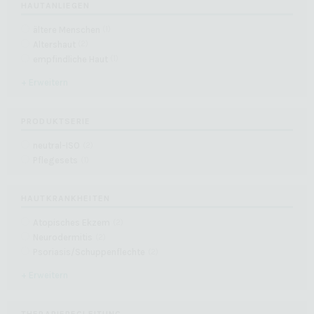
HAUTANLIEGEN
ältere Menschen
(
1
)
Altershaut
(
2
)
empfindliche Haut
(
1
)
+ Erweitern
PRODUKTSERIE
neutral-ISO
(
2
)
Pflegesets
(
1
)
HAUTKRANKHEITEN
Atopisches Ekzem
(
2
)
Neurodermitis
(
2
)
Psoriasis/Schuppenflechte
(
2
)
+ Erweitern
THERAPIEBEGLEITUNG