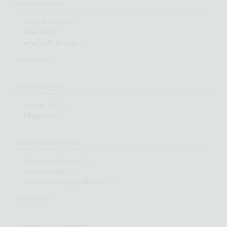
HAUTANLIEGEN
ältere Menschen
(
1
)
Altershaut
(
2
)
empfindliche Haut
(
1
)
+ Erweitern
PRODUKTSERIE
neutral-ISO
(
2
)
Pflegesets
(
1
)
HAUTKRANKHEITEN
Atopisches Ekzem
(
2
)
Neurodermitis
(
2
)
Psoriasis/Schuppenflechte
(
2
)
+ Erweitern
THERAPIEBEGLEITUNG