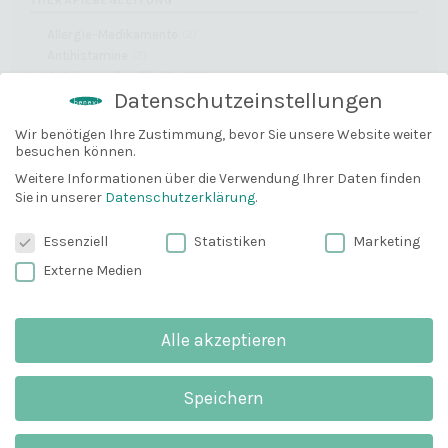
Allergie-Medikamente
(
2
)
Antihistamine
(
2
)
Autoimmunkrankheiten
(
2
)
Datenschutzeinstellungen
+ Erweitern
Wir benötigen Ihre Zustimmung, bevor Sie unsere Website weiter
besuchen können.
10% Gutschein
KÖRPERTEIL
Bevor du gehst, können wir dir
Weitere Informationen über die Verwendung Ihrer Daten finden
Sie in unserer
Datenschutzerklärung
.
Achseln
(
2
)
vielleicht mit einem 10% Gutschein
Ganzer Körper
(
2
)
weiterhelfen?
Datenschutzeinstellungen
Essenziell
Statistiken
Marketing
Hände
(
2
)
Email
Externe Medien
+ Erweitern
Alle akzeptieren
Anmelden und 10% sparen
EIGENSCHAFTEN
Speichern
pH-hautneutral
(
1
)
Wichtig
: Du erhälst eine E-Mail zum
Verzicht auf hautbelastende Inhaltsstoffe
(
2
)
Bestätigen. Schau bitte unbedingt in deinem
Spam-Ordner nach.