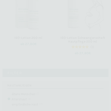
ISO-Lotion 200 ml
ISO-Lotion Schwangerschaft
Hautpflege 200 ml
ab
27,80
€
(1)
1
Bewertet
ab
27,80
€
mit
5.00
von 5,
basierend
auf
Kundenbewertung
FILTER
HAUTANLIEGEN
ältere Menschen
(
1
)
Altershaut
(
4
)
empfindliche Haut
(
3
)