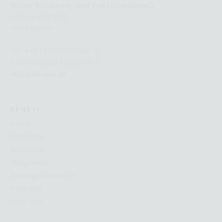
Inhalte von Videoplattformen und Social-Media-Plattformen werden
(keine Retouren- und Paketannahme!)
standardmäßig blockiert. Wenn Cookies von externen Medien akzeptiert
Koppenplatz 10
werden, bedarf der Zugriff auf diese Inhalte keiner manuellen
Einwilligung mehr.
10115 Berlin
Cookie-Informationen anzeigen
Tel: +49 (30) 92107136-0
Datenschutzerklärung
Impressum
powered by Borlabs Cookie
Fax: +49 (30) 92107136-1
info@benevi.de
BENEVI
Home
Produkte
Bestseller
Pflegesets
Beitragsübersicht
Podcasts
Über Uns