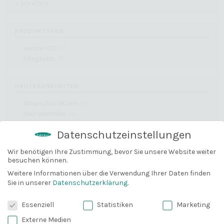
+ Erweitern
PRODUKTSERIE
neutral-ISO
(
4
)
Pflegesets
(
1
)
HAUTKRANKHEITEN
Atopisches Ekzem
(
4
)
Neurodermitis
(
4
)
Psoriasis/Schuppenflechte
(
4
)
Datenschutzeinstellungen
+ Erweitern
Wir benötigen Ihre Zustimmung, bevor Sie unsere Website weiter
besuchen können.
10% Gutschein
THERAPIEBEGLEITUNG
Bevor du gehst, können wir dir
Weitere Informationen über die Verwendung Ihrer Daten finden
Sie in unserer
Datenschutzerklärung
.
vielleicht mit einem 10% Gutschein
Allergie-Medikamente
(
4
)
Antihistamine
(
4
)
weiterhelfen?
Datenschutzeinstellungen
Essenziell
Statistiken
Marketing
Autoimmunkrankheiten
(
4
)
Email
Externe Medien
+ Erweitern