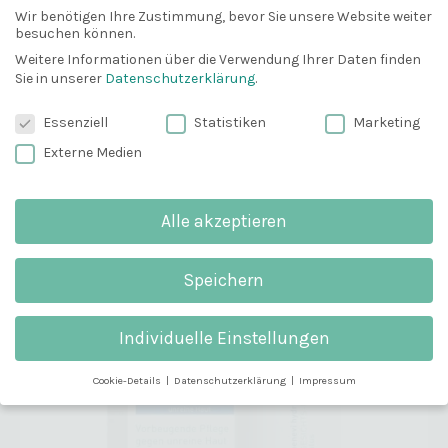
Wir benötigen Ihre Zustimmung, bevor Sie unsere Website weiter
besuchen können.
10% Gutschein
Wie alle benevi hydroderm-Produkte verzichtet
Bevor du gehst, können wir dir
Weitere Informationen über die Verwendung Ihrer Daten finden
auch das Gesichtsfluid plus konsequent auf
Sie in unserer
Datenschutzerklärung
.
vielleicht mit einem 10% Gutschein
belastende Inhaltsstoffe wie Duft- und Farbstoffe
weiterhelfen?
Datenschutzeinstellungen
PEG-Emulgatoren, Silikone und Mineralöle.
Essenziell
Statistiken
Marketing
Email
Externe Medien
Alle akzeptieren
Anmelden und 10% sparen
Speichern
Wichtig
: Du erhälst eine E-Mail zum
Bestätigen. Schau bitte unbedingt in deinem
Spam-Ordner nach.
Individuelle Einstellungen
Cookie-Details
Datenschutzerklärung
Impressum
Datenschutzeinstellungen
Weitere Informationen über die Verwendung Ihrer Daten finden