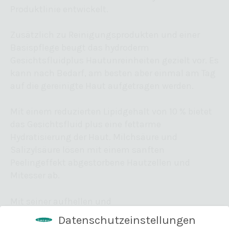
Produktlinie entwickelt.
Zusätzlich zu Reinigungsprodukten und einer
Basispflege beugt das hydroderm
Gesichtsfluidplus Hautunreinheiten gezielt vor. Es
kann nach Bedarf, am besten aber einmal am Tag
auf die gereinigte Haut aufgetragen werden.
Mit einem reduzierten Lipidgehalt von 10 % bietet
das Gesichtsfluid plus eine fettarme
Hydratisierung der Haut. Milchsäure und
Salizylsäure lösen mit einem sanften
Peelingeffekt abgestorbene Hautzellen und
Mitesser ab.
Mit seiner aufhellen und
entzündungshemmenden Wirkung reduziert der
Datenschutzeinstellungen
Wirkstoff Niacinamid Hautrötung und Pickelmale.